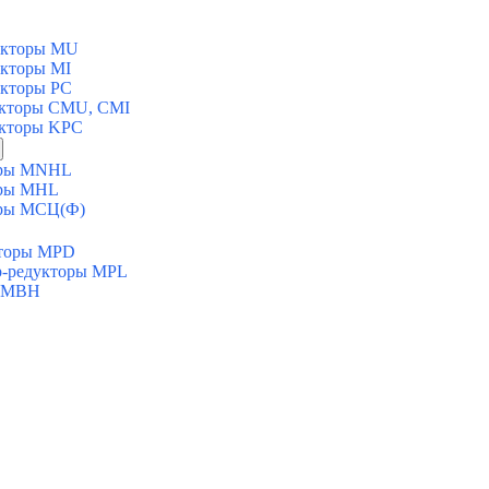
укторы MU
укторы MI
укторы PC
укторы CMU, CMI
укторы KPC
торы MNHL
оры MHL
оры МСЦ(Ф)
кторы MPD
ор-редукторы MPL
ы MBH