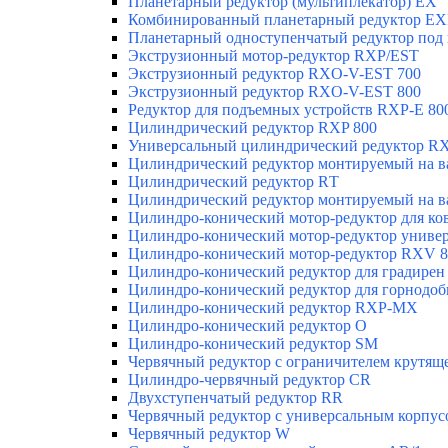
Планетарный редуктор (мультиплекатор) ЕХ
Комбинированный планетарный редуктор Е
Планетарный одноступенчатый редуктор под
Экструзионный мотор-редуктор RXP/EST
Экструзионный редуктор RXO-V-EST 700
Экструзионный редуктор RXO-V-EST 800
Редуктор для подъемных устройств RXP-E 80
Цилиндрический редуктор RXP 800
Универсальный цилиндрический редуктор RX
Цилиндрический редуктор монтируемый на в
Цилиндрический редуктор RТ
Цилиндрический редуктор монтируемый на в
Цилиндро-конический мотор-редуктор для к
Цилиндро-конический мотор-редуктор униве
Цилиндро-конический мотор-редуктор RXV 8
Цилиндро-конический редуктор для градире
Цилиндро-конический редуктор для горно
Цилиндро-конический редуктор RXP-MX
Цилиндро-конический редуктор О
Цилиндро-конический редуктор SM
Червячный редуктор с ограничителем крутящ
Цилиндро-червячный редуктор СR
Двухступенчатый редуктор RR
Червячный редуктор с универсальным корпус
Червячный редуктор W