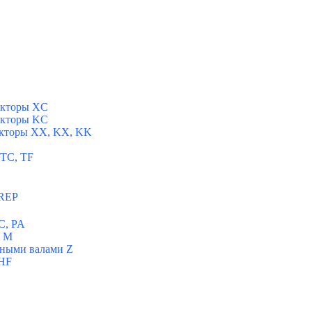
укторы XC
укторы KC
укторы XX, KX, KK
 TC, TF
 REP
C, PA
ы M
ьными валами Z
 HF