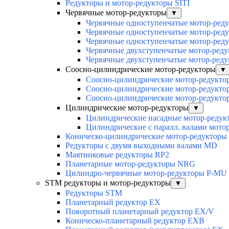
Редукторы и мотор-редукторы SITI
Червячные мотор-редукторы
▼
Червячные одноступенчатые мотор-ред
Червячные одноступенчатые мотор-ред
Червячные одноступенчатые мотор-ред
Червячные двухступенчатые мотор-ред
Червячные двухступенчатые мотор-ред
Соосно-цилиндрические мотор-редукторы
▼
Соосно-цилиндрические мотор-редук
Соосно-цилиндрические мотор-редукт
Соосно-цилиндрические мотор-редукт
Цилиндрические мотор-редукторы
▼
Цилиндрические насадные мотор-реду
Цилиндрические с паралл. валами мот
Коническо-цилиндрические мотор-редуктор
Редукторы с двумя выходными валами MD
Маятниковые редукторы RP2
Планетарные мотор-редукторы NRG
Цилиндро-червячные мотор-редукторы P-MU
STM редукторы и мотор-редукторы
▼
Редукторы STM
Планетарный редуктор ЕХ
Поворотный планетарный редуктор EX/V
Коническо-планетарный редуктор ЕХВ