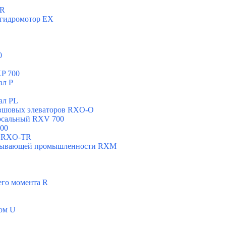
ХR
 гидромотор ЕХ
0
P 700
ал Р
ал РL
овшовых элеваторов RXO-O
рсальный RXV 700
00
н RXO-TR
добывающей промышленности RXМ
его момента R
ом U