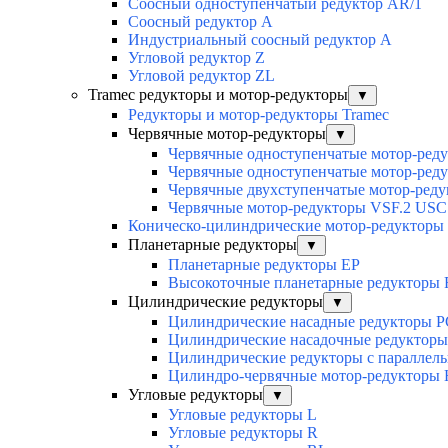
Соосный одноступенчатый редуктор AR/1
Соосный редуктор А
Индустриальный соосный редуктор А
Угловой редуктор Z
Угловой редуктор ZL
Tramec редукторы и мотор-редукторы
▼
Редукторы и мотор-редукторы Tramec
Червячные мотор-редукторы
▼
Червячные одноступенчатые мотор-ред
Червячные одноступенчатые мотор-ред
Червячные двухступенчатые мотор-ред
Червячные мотор-редукторы VSF.2 USC
Коническо-цилиндрические мотор-редукторы
Планетарные редукторы
▼
Планетарные редукторы EP
Высокоточные планетарные редукторы
Цилиндрические редукторы
▼
Цилиндрические насадные редукторы P
Цилиндрические насадочные редуктор
Цилиндрические редукторы с параллел
Цилиндро-червячные мотор-редукторы
Угловые редукторы
▼
Угловые редукторы L
Угловые редукторы R