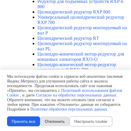
Редуктор для подъемных устройств RXP-E
800
Цилиндрический редуктор RXP 800
Универсальный цилиндрический редуктор
RXP 700
Цилиндрический редуктор монтируемый на
вал Р
Цилиндрический редуктор RТ
Цилиндрический редуктор монтируемый на
вал РL
Цилиндро-конический мотор-редуктор для
ковшовых элеваторов RXO-O
Цилиндро-конический мотор-редуктор
универсальный RXV 700
Цилиндро-конический мотор-редуктор RXV
Мы используем файлы cookie и сервисы веб-аналитики (включая
800
Яндекс.Метрику) для улучшения работы сайта и анализа
Цилиндро-конический редуктор для
посещаемости. Продолжая использовать сайт или нажимая
«Принять», вы соглашаетесь с
Политикой использования файлов
градирен RXO-TR
Cookie
, и даете
Согласие на обработку персональных данных
.
Цилиндро-конический редуктор для
Обратите внимание, что вы можете отозвать свое согласие в
горнодобывающей промышленности RXМ
любое время. При нажатии «Отклонить» данные не собираются.
Цилиндро-конический редуктор RXP-MX
Подробнее в
Политике обработки персональных данных
.
Цилиндро-конический редуктор О
Цилиндро-конический редуктор SM
Принять все
Отклонить
Настроить cookie
Червячный редуктор с ограничителем
крутящего момента R