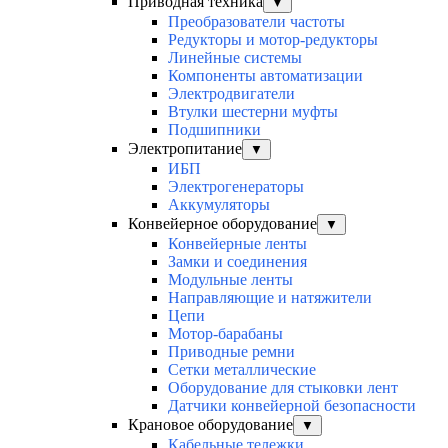
Приводная техника
▼
Преобразователи частоты
Редукторы и мотор-редукторы
Линейные системы
Компоненты автоматизации
Электродвигатели
Втулки шестерни муфты
Подшипники
Электропитание
▼
ИБП
Электрогенераторы
Аккумуляторы
Конвейерное оборудование
▼
Конвейерные ленты
Замки и соединения
Модульные ленты
Направляющие и натяжители
Цепи
Мотор-барабаны
Приводные ремни
Сетки металлические
Оборудование для стыковки лент
Датчики конвейерной безопасности
Крановое оборудование
▼
Кабельные тележки