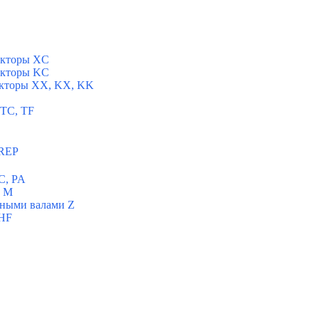
укторы XC
укторы KC
укторы XX, KX, KK
 TC, TF
 REP
C, PA
ы M
ьными валами Z
 HF