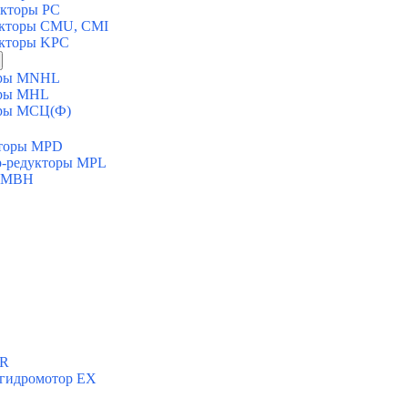
укторы PC
укторы CMU, CMI
укторы KPC
торы MNHL
оры MHL
оры МСЦ(Ф)
кторы MPD
ор-редукторы MPL
ы MBH
ХR
 гидромотор ЕХ