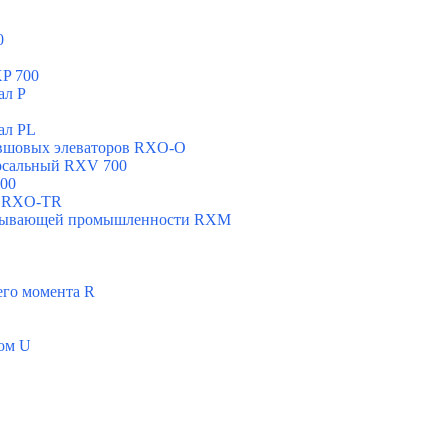
0
P 700
ал Р
ал РL
овшовых элеваторов RXO-O
рсальный RXV 700
00
н RXO-TR
добывающей промышленности RXМ
его момента R
ом U