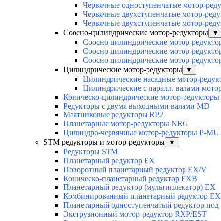
Червячные одноступенчатые мотор-ред
Червячные двухступенчатые мотор-ред
Червячные двухступенчатые мотор-ред
Соосно-цилиндрические мотор-редукторы
▼
Соосно-цилиндрические мотор-редук
Соосно-цилиндрические мотор-редукт
Соосно-цилиндрические мотор-редукт
Цилиндрические мотор-редукторы
▼
Цилиндрические насадные мотор-реду
Цилиндрические с паралл. валами мот
Коническо-цилиндрические мотор-редуктор
Редукторы с двумя выходными валами MD
Маятниковые редукторы RP2
Планетарные мотор-редукторы NRG
Цилиндро-червячные мотор-редукторы P-MU
STM редукторы и мотор-редукторы
▼
Редукторы STM
Планетарный редуктор ЕХ
Поворотный планетарный редуктор EX/V
Коническо-планетарный редуктор ЕХВ
Планетарный редуктор (мультиплекатор) ЕХ
Комбинированный планетарный редуктор Е
Планетарный одноступенчатый редуктор под
Экструзионный мотор-редуктор RXP/EST