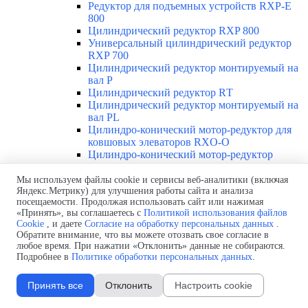
Редуктор для подъемных устройств RXP-E
800
Цилиндрический редуктор RXP 800
Универсальный цилиндрический редуктор
RXP 700
Цилиндрический редуктор монтируемый на
вал Р
Цилиндрический редуктор RТ
Цилиндрический редуктор монтируемый на
вал РL
Цилиндро-конический мотор-редуктор для
ковшовых элеваторов RXO-O
Цилиндро-конический мотор-редуктор
универсальный RXV 700
Цилиндро-конический мотор-редуктор RXV
Мы используем файлы cookie и сервисы веб-аналитики (включая
Яндекс.Метрику) для улучшения работы сайта и анализа
800
посещаемости. Продолжая использовать сайт или нажимая
Цилиндро-конический редуктор для
«Принять», вы соглашаетесь с
Политикой использования файлов
градирен RXO-TR
Cookie
, и даете
Согласие на обработку персональных данных
.
Цилиндро-конический редуктор для
Обратите внимание, что вы можете отозвать свое согласие в
горнодобывающей промышленности RXМ
любое время. При нажатии «Отклонить» данные не собираются.
Цилиндро-конический редуктор RXP-MX
Подробнее в
Политике обработки персональных данных
.
Цилиндро-конический редуктор О
Цилиндро-конический редуктор SM
Принять все
Отклонить
Настроить cookie
Червячный редуктор с ограничителем
крутящего момента R