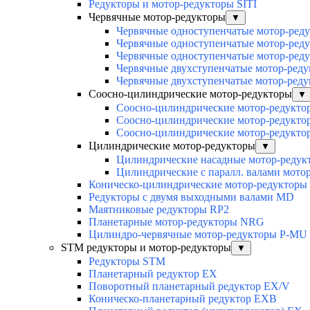
Редукторы и мотор-редукторы SITI
Червячные мотор-редукторы
▼
Червячные одноступенчатые мотор-ред
Червячные одноступенчатые мотор-ред
Червячные одноступенчатые мотор-ред
Червячные двухступенчатые мотор-ред
Червячные двухступенчатые мотор-ред
Соосно-цилиндрические мотор-редукторы
▼
Соосно-цилиндрические мотор-редук
Соосно-цилиндрические мотор-редукт
Соосно-цилиндрические мотор-редукт
Цилиндрические мотор-редукторы
▼
Цилиндрические насадные мотор-реду
Цилиндрические с паралл. валами мот
Коническо-цилиндрические мотор-редуктор
Редукторы с двумя выходными валами MD
Маятниковые редукторы RP2
Планетарные мотор-редукторы NRG
Цилиндро-червячные мотор-редукторы P-MU
STM редукторы и мотор-редукторы
▼
Редукторы STM
Планетарный редуктор ЕХ
Поворотный планетарный редуктор EX/V
Коническо-планетарный редуктор ЕХВ