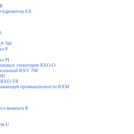
ХR
 гидромотор ЕХ
0
P 700
ал Р
ал РL
овшовых элеваторов RXO-O
рсальный RXV 700
00
н RXO-TR
добывающей промышленности RXМ
его момента R
ом U