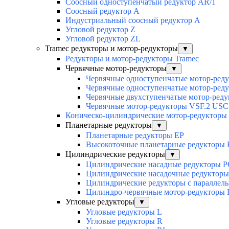
Соосный одноступенчатый редуктор AR/1
Соосный редуктор А
Индустриальный соосный редуктор А
Угловой редуктор Z
Угловой редуктор ZL
Tramec редукторы и мотор-редукторы
▼
Редукторы и мотор-редукторы Tramec
Червячные мотор-редукторы
▼
Червячные одноступенчатые мотор-ред
Червячные одноступенчатые мотор-ред
Червячные двухступенчатые мотор-ред
Червячные мотор-редукторы VSF.2 USC
Коническо-цилиндрические мотор-редукторы
Планетарные редукторы
▼
Планетарные редукторы EP
Высокоточные планетарные редукторы
Цилиндрические редукторы
▼
Цилиндрические насадные редукторы P
Цилиндрические насадочные редуктор
Цилиндрические редукторы с параллел
Цилиндро-червячные мотор-редукторы
Угловые редукторы
▼
Угловые редукторы L
Угловые редукторы R