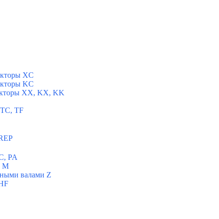
укторы XC
укторы KC
укторы XX, KX, KK
 TC, TF
 REP
C, PA
ы M
ьными валами Z
 HF