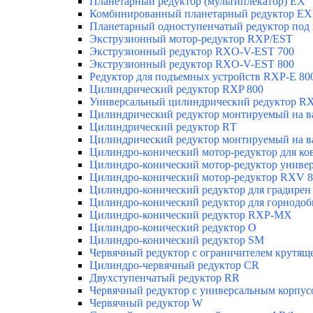
Планетарный редуктор (мультиплекатор) ЕХ
Комбинированный планетарный редуктор Е
Планетарный одноступенчатый редуктор под
Экструзионный мотор-редуктор RXP/EST
Экструзионный редуктор RXO-V-EST 700
Экструзионный редуктор RXO-V-EST 800
Редуктор для подъемных устройств RXP-E 80
Цилиндрический редуктор RXP 800
Универсальный цилиндрический редуктор RX
Цилиндрический редуктор монтируемый на в
Цилиндрический редуктор RТ
Цилиндрический редуктор монтируемый на в
Цилиндро-конический мотор-редуктор для к
Цилиндро-конический мотор-редуктор униве
Цилиндро-конический мотор-редуктор RXV 8
Цилиндро-конический редуктор для градире
Цилиндро-конический редуктор для горно
Цилиндро-конический редуктор RXP-MX
Цилиндро-конический редуктор О
Цилиндро-конический редуктор SM
Червячный редуктор с ограничителем крутящ
Цилиндро-червячный редуктор СR
Двухступенчатый редуктор RR
Червячный редуктор с универсальным корпус
Червячный редуктор W