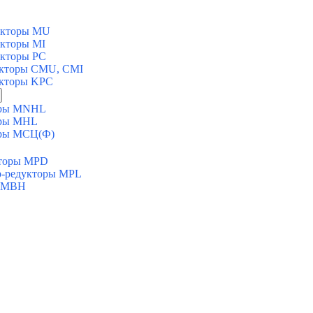
укторы MU
укторы MI
укторы PC
укторы CMU, CMI
укторы KPC
торы MNHL
оры MHL
оры МСЦ(Ф)
кторы MPD
ор-редукторы MPL
ы MBH