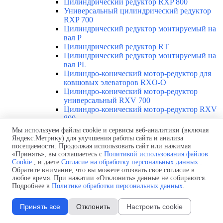
Цилиндрический редуктор RXP 800
Универсальный цилиндрический редуктор
RXP 700
Цилиндрический редуктор монтируемый на
вал Р
Цилиндрический редуктор RТ
Цилиндрический редуктор монтируемый на
вал РL
Цилиндро-конический мотор-редуктор для
ковшовых элеваторов RXO-O
Цилиндро-конический мотор-редуктор
универсальный RXV 700
Цилиндро-конический мотор-редуктор RXV
800
Цилиндро-конический редуктор для
Мы используем файлы cookie и сервисы веб-аналитики (включая
градирен RXO-TR
Яндекс.Метрику) для улучшения работы сайта и анализа
Цилиндро-конический редуктор для
посещаемости. Продолжая использовать сайт или нажимая
горнодобывающей промышленности RXМ
«Принять», вы соглашаетесь с
Политикой использования файлов
Cookie
, и даете
Согласие на обработку персональных данных
.
Цилиндро-конический редуктор RXP-MX
Обратите внимание, что вы можете отозвать свое согласие в
Цилиндро-конический редуктор О
любое время. При нажатии «Отклонить» данные не собираются.
Цилиндро-конический редуктор SM
Подробнее в
Политике обработки персональных данных
.
Червячный редуктор с ограничителем
крутящего момента R
Принять все
Отклонить
Настроить cookie
Цилиндро-червячный редуктор СR
Двухступенчатый редуктор RR